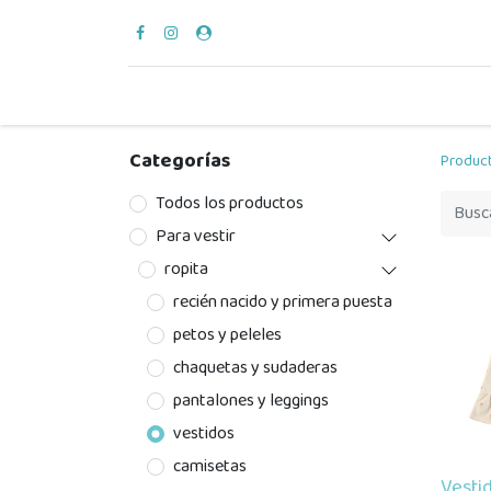
para vestir
verano
en casa
hora del bañ
Categorías
Produc
Todos los productos
Para vestir
ropita
recién nacido y primera puesta
petos y peleles
chaquetas y sudaderas
pantalones y leggings
vestidos
camisetas
Vesti