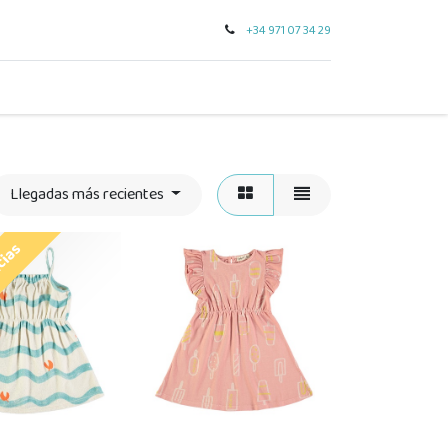
+34 971 07 34 29
0
seo
tarjeta regalo
outlet
para regalar
marcas
Llegadas más recientes
ncias