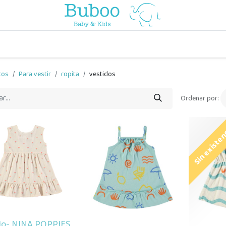
o
a comer
vuelta al cole
a jugar
por edades
viaje y pa
tos
Para vestir
ropita
vestidos
Ordenar por:
Sin existe
do- NINA POPPIES