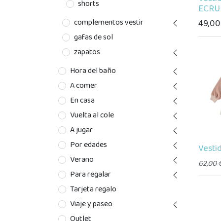
shorts
ECRU
49,00
complementos vestir
gafas de sol
zapatos
Hora del baño
A comer
En casa
Vuelta al cole
A jugar
Por edades
Vesti
Verano
62,00
Para regalar
Tarjeta regalo
Viaje y paseo
Outlet