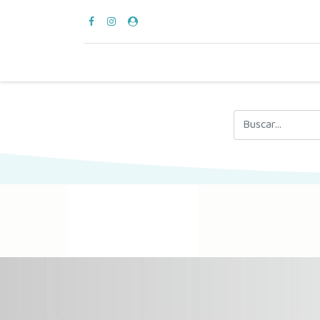
para vestir
verano
en casa
hora del bañ