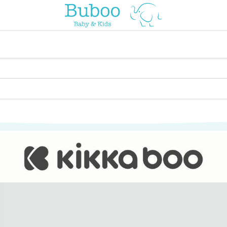
o
a comer
vuelta al cole
a jugar
por edades
viaje y pa