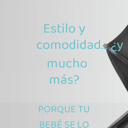
Estilo y
comodidad... ¿y
mucho
más?
PORQUE TU
BEBÉ SE LO