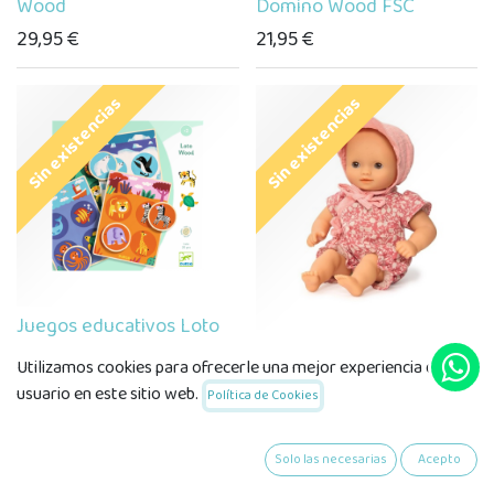
Wood
Domino Wood FSC
29,95
€
21,95
€
Sin existencias
Sin existencias
Juegos educativos Loto
Wood
Pomea Baby Jacinthe
Utilizamos cookies para ofrecerle una mejor experiencia de
18,95
€
44,90
€
usuario en este sitio web.
Política de Cookies
Sin existencias
Solo las necesarias
Acepto