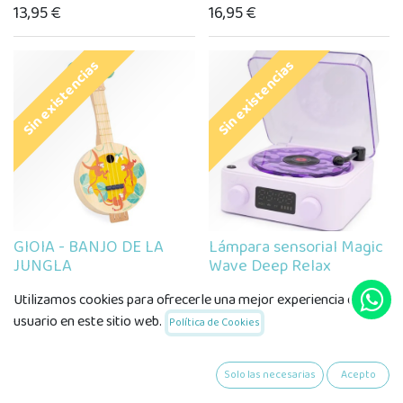
13,95
€
16,95
€
Sin existencias
Sin existencias
GIOIA - BANJO DE LA
Lámpara sensorial Magic
JUNGLA
Wave Deep Relax
26,95
€
49,99
€
Utilizamos cookies para ofrecerle una mejor experiencia de
usuario en este sitio web.
Política de Cookies
Sin existencias
Sin existencias
Solo las necesarias
Acepto