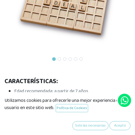
CARACTERÍSTICAS:
Edad recomendada: a partir de 7 años
de 2 a 4 jugadores
Utilizamos cookies para ofrecerle una mejor experiencia de
Medidas:
12x19,5x5
usuario en este sitio web.
Política de Cookies
Solo las necesarias
Acepto