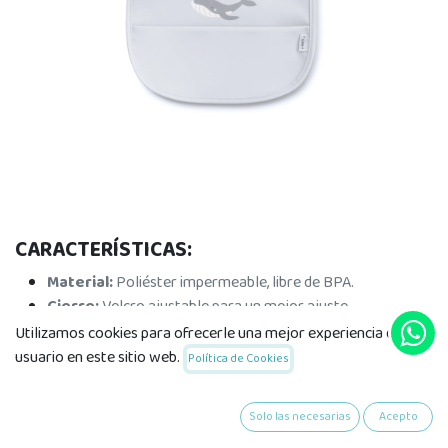
CARACTERÍSTICAS:
Material:
Poliéster impermeable, libre de BPA.
Cierre:
Velcro ajustable para un mejor ajuste.
Bolsillo:
Recogemigas amplio para mayor limpieza.
Utilizamos cookies para ofrecerle una mejor experiencia de
Uso recomendado:
Desde los 6 meses en adelante.
usuario en este sitio web.
Política de Cookies
Solo las necesarias
Acepto