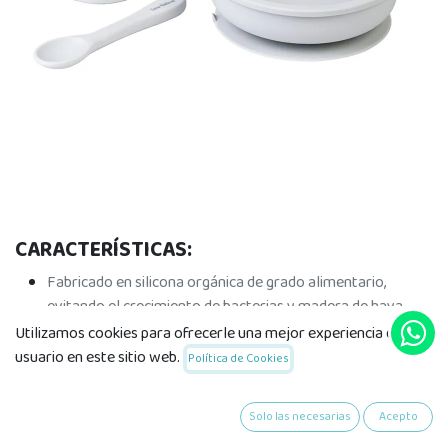
CARACTERÍSTICAS:
Fabricado en silicona orgánica de grado alimentario,
evitando el crecimiento de bacterias y madera de haya.
Su diseño práctico y original, es perfecto para aprender a
Utilizamos cookies para ofrecerle una mejor experiencia de
comer.
usuario en este sitio web.
Política de Cookies
Fomenta la independencia y autoestima del pequeño que
aprenderá a comer solito sin derramar la comida.
Solo las necesarias
Acepto
Plato con ventosa, vaso y cuchara ergonómica.