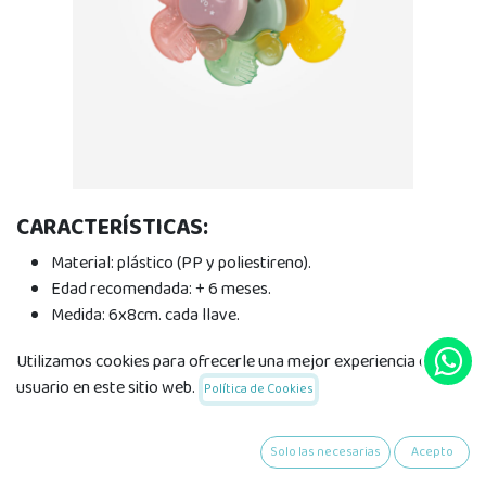
CARACTERÍSTICAS:
Material: plástico (PP y poliestireno).
Edad recomendada: + 6 meses.
Medida: 6x8cm. cada llave.
Utilizamos cookies para ofrecerle una mejor experiencia de
usuario en este sitio web.
Política de Cookies
Mordedor de agua Llaves
Blossom
Solo las necesarias
Acepto