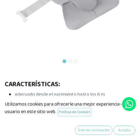
CARACTERÍSTICAS:
Adecuado desde el nacimiento hasta los 6 m
Materiales no tóxicos de alta calidad
Utilizamos cookies para ofrecerle una mejor experiencia de
La almohadilla es adecuada para su uso en diferentes tipos
usuario en este sitio web.
Política de Cookies
de bañeras para bebés
Se puede ajustar para que quepa en casi todos los tipos de
Solo las necesarias
Acepto
bañeras para bebés
Proporciona un buen apoyo al bebé