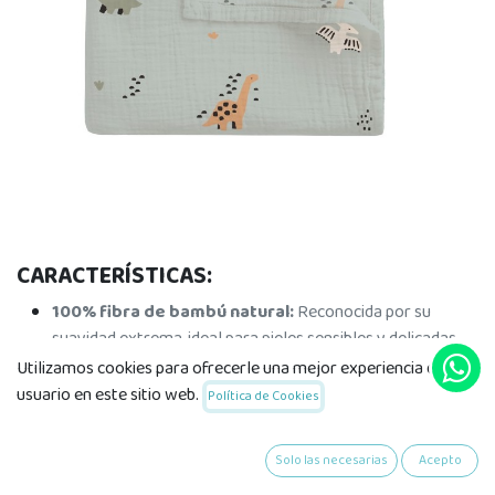
CARACTERÍSTICAS:
100% fibra de bambú natural:
Reconocida por su
suavidad extrema, ideal para pieles sensibles y delicadas.
Utilizamos cookies para ofrecerle una mejor experiencia de
Propiedades antibacterianas y hipoalergénicas:
El
usuario en este sitio web.
Política de Cookies
bambú es naturalmente resistente a los ácaros y bacterias,
lo que lo convierte en un material seguro para el bebé.
Solo las necesarias
Acepto