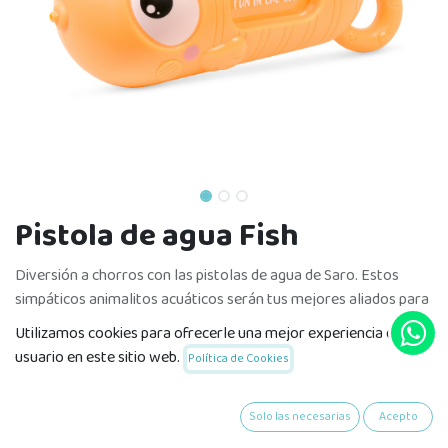
Pistola de agua Fish
Diversión a chorros con las pistolas de agua de Saro. Estos
simpáticos animalitos acuáticos serán tus mejores aliados para
combatir el calor. Muy fáciles de usar: sumérgelas, tira de la cola
Utilizamos cookies para ofrecerle una mejor experiencia de
para llenarlas… ¡y listo para refrescar a tus amigos con el
usuario en este sitio web.
Política de Cookies
juguete más divertido del verano!
Solo las necesarias
Acepto
Conforme a la norma EN 71.