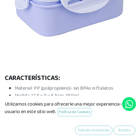
CARACTERÍSTICAS:
Material: PP (polipropileno)- sin BPAs ni ftalatos.
Medida: 12.5 x 9 x 5.5cm, 350ml.
Ligera y resistente.
Utilizamos cookies para ofrecerle una mejor experiencia de
Se pueden calentar en microondas sin la tapa.
usuario en este sitio web.
Política de Cookies
Aptas para lavavajillas (bandeja superior), máx.40C.
Tapa hermética.
Solo las necesarias
Acepto