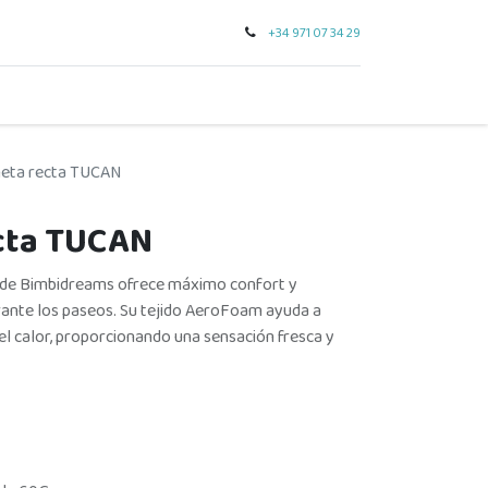
+34 971 07 34 29
0
seo
tarjeta regalo
outlet
para regalar
marcas
eta recta TUCAN
cta TUCAN
de Bimbidreams ofrece máximo confort y
urante los paseos. Su tejido AeroFoam ayuda a
 el calor, proporcionando una sensación fresca y