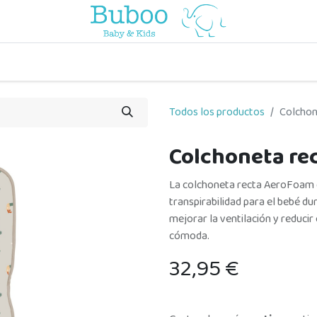
o
a comer
vuelta al cole
a jugar
por edades
viaje y pa
Todos los productos
Colchon
Colchoneta re
La colchoneta recta AeroFoam 
transpirabilidad para el bebé d
mejorar la ventilación y reducir
cómoda.
32,95
€