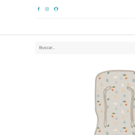
para vestir
verano
en casa
hora del bañ