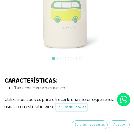
CARACTERÍSTICAS:
Tapa con cierre hermético.
Sin Bisphenol-A.
Utilizamos cookies para ofrecerle una mejor experiencia de
Máximo aislamiento: doble pared de vacío.
usuario en este sitio web.
Política de Cookies
Acabado exterior que evita la condensación.
Material: Acero inoxidable 304 y Silicona Premium.
No retiene olores ni sabores.
Solo las necesarias
Acepto
Zero-waste: un producto reutilizable con el que cuidas del