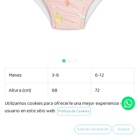
Meses
3-6
6-12
Altura (cm)
68
72
Utilizamos cookies para ofrecerle una mejor experiencia de
usuario en este sitio web.
Política de Cookies
Meses
12-18
18-24
24-36
Solo las necesarias
Acepto
Altura (cm)
80
86
92