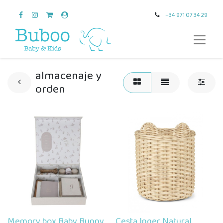
+34 971 07 34 29
almacenaje y
orden
Memory box Baby Bunny
Cesta Inger Natural