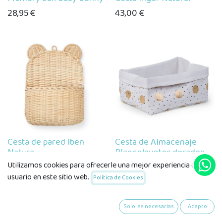
28,95
€
43,00
€
Cesta de pared Iben
Cesta de Almacenaje
Natura
Blanco/puntos dorados
Utilizamos cookies para ofrecerle una mejor experiencia de
44,00
€
19,95
€
usuario en este sitio web.
Política de Cookies
Solo las necesarias
Acepto