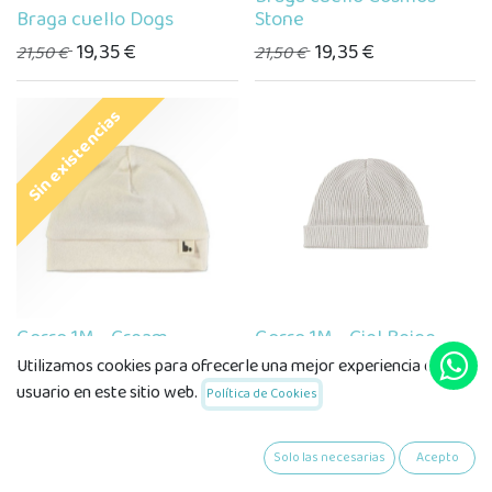
Braga cuello Dogs
Stone
19,35
€
19,35
€
21,50
€
21,50
€
Sin existencias
Gorro 1M - Cream
Gorro 1M - Ciel Beige
Utilizamos cookies para ofrecerle una mejor experiencia de
14,50
€
14,50
€
usuario en este sitio web.
Política de Cookies
Solo las necesarias
Acepto