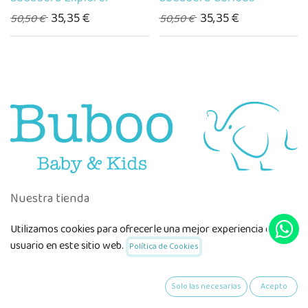
35,35
€
35,35
€
50,50
€
50,50
€
Nuestra tienda
Utilizamos cookies para ofrecerle una mejor experiencia de
Calle Josep Anselm Clavé, 10
usuario en este sitio web.
Política de Cookies
07002 PALMA DE MALLORCA, Islas Baleares, Spain
871 04 11 01
Lunes a Sábado de 10h a 20h
Solo las necesarias
Acepto