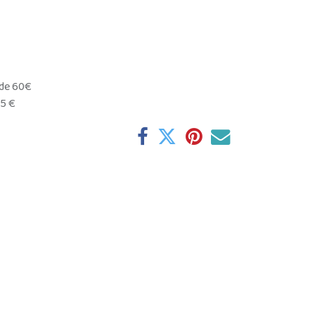
 de 60€
95 €