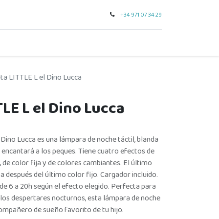
+34 971 07 34 29
0
seo
tarjeta regalo
outlet
para regalar
marcas
ta LITTLE L el Dino Lucca
LE L el Dino Lucca
L Dino Lucca es una lámpara de noche táctil, blanda
 encantará a los peques. Tiene cuatro efectos de
, de color fija y de colores cambiantes. El último
a después del último color fijo. Cargador incluido.
 de 6 a 20h según el efecto elegido. Perfecta para
 y los despertares nocturnos, esta lámpara de noche
compañero de sueño favorito de tu hijo.