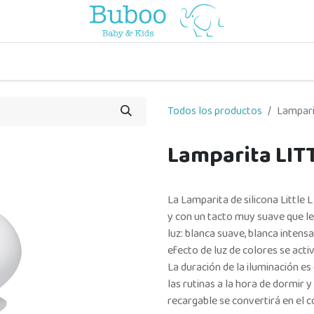
o
a comer
vuelta al cole
a jugar
por edades
viaje y pa
Todos los productos
Lampari
Lamparita LITT
La Lamparita de silicona Little 
y con un tacto muy suave que le
luz: blanca suave, blanca intensa
efecto de luz de colores se activ
La duración de la iluminación es
las rutinas a la hora de dormir
recargable se convertirá en el 