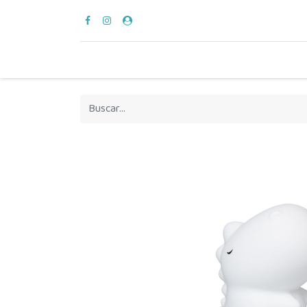
para vestir
verano
en casa
hora del bañ