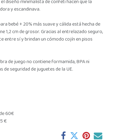
y el diseño minimalista de confeti hacen que la
edora y escandinava.
ara bebé + 20% más suave y cálida está hecha de
ne 1,2 cm de grosor. Gracias al entrelazado seguro,
e entre sí y brindan un cómodo cojín en pisos
mbra de juego no contiene formamida, BPA ni
s de seguridad de juguetes de la UE.
 de 60€
95 €