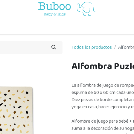
o
a comer
vuelta al cole
a jugar
por edades
viaje y pa
Todos los productos
Alfombr
Alfombra Puzl
La alfombra de juego de rompe
espuma de 60 x 60 cm cada uno,
Diez piezas de borde completan e
yoga en casa, hacer ejercicio y us
Alfombra de juego para bebé + 
suma a la decoración de su hogar