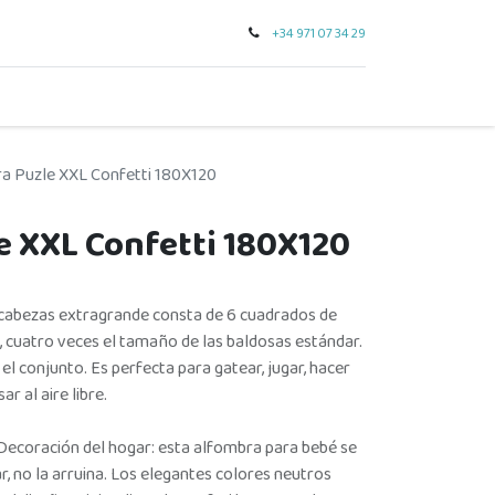
+34 971 07 34 29
0
seo
tarjeta regalo
outlet
para regalar
marcas
a Puzle XXL Confetti 180X120
e XXL Confetti 180X120
cabezas extragrande consta de 6 cuadrados de
 cuatro veces el tamaño de las baldosas estándar.
l conjunto. Es perfecta para gatear, jugar, hacer
ar al aire libre.
Decoración del hogar: esta alfombra para bebé se
, no la arruina. Los elegantes colores neutros