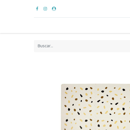
para vestir
verano
en casa
hora del bañ