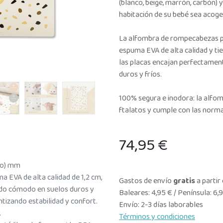
(blanco, beige, marrón, carbón) 
habitación de su bebé sea acog
La alfombra de rompecabezas p
espuma EVA de alta calidad y tie
las placas encajan perfectament
duros y fríos.
100% segura e inodora: la alfo
ftalatos y cumple con las norma
74,95
€
rgo) mm
 EVA de alta calidad de 1,2 cm,
Gastos de envío
gratis
a partir
ado cómodo en suelos duros y
Baleares: 4,95 € / Península: 6,
ntizando estabilidad y confort.
Envío: 2-3 días laborables
.
Términos y condiciones