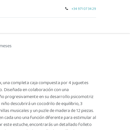
+34 971 07 34 29
0
seo
tarjeta regalo
outlet
para regalar
marcas
 meses
x, una completa caja compuesta por 4 juguetes
ño. Diseñada en colaboración con una
iño progresivamente en su desarrollo psicomotriz
 niño descubrirá un cocodrilo de equilibrio, 3
illas musicales y un puzle de madera de 12 piezas.
n cada uno una función diferente para estimular al
ar este estuche, encontrarás un detallado folleto