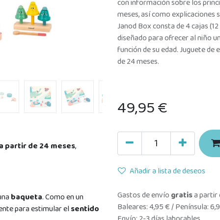
con información sobre los princ
meses, así como explicaciones s
Janod Box consta de 4 cajas (12
diseñado para ofrecer al niño u
función de su edad. Juguete de 
de 24 meses.
49,95
€
a partir de 24 meses
,
Añadir a lista de deseos
Gastos de envío
gratis
a partir
una
baqueta
. Como en un
Baleares: 4,95 € / Península: 6,
ente para estimular el
sentido
Envío: 2-3 días laborables