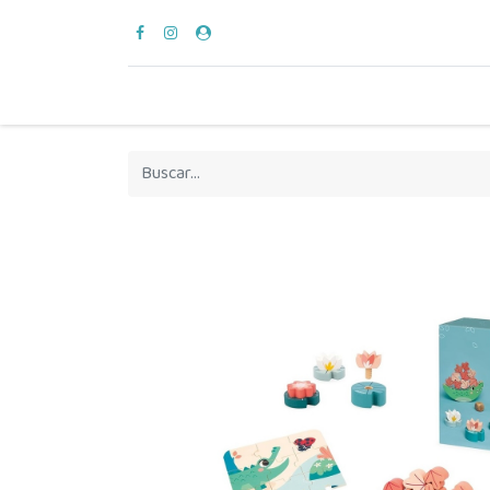
para vestir
verano
en casa
hora del bañ