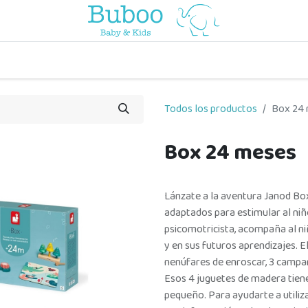
o
a comer
vuelta al cole
a jugar
por edades
viaje y pa
Todos los productos
Box 24
Box 24 meses
Lánzate a la aventura Janod Bo
adaptados para estimular al ni
psicomotricista, acompaña al n
y en sus futuros aprendizajes. El
nenúfares de enroscar, 3 campan
Esos 4 juguetes de madera tiene
pequeño. Para ayudarte a utiliz