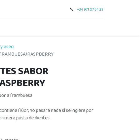
+34 971 07 34 29
0
seo
tarjeta regalo
outlet
para regalar
marcas
 y aseo
R FRAMBUESA/RASPBERRY
NTES SABOR
ASPBERRY
abor a frambuesa
ontiene flúor, no pasará nada si se ingiere por
 primera pasta de dientes.