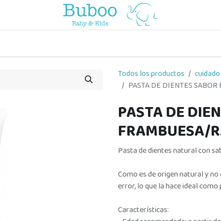
o
a comer
vuelta al cole
a jugar
por edades
viaje y pa
Todos los productos
cuidado
PASTA DE DIENTES SABO
PASTA DE DIE
FRAMBUESA/R
Pasta de dientes natural con s
Como es de origen natural y no c
error, lo que la hace ideal como
Características: