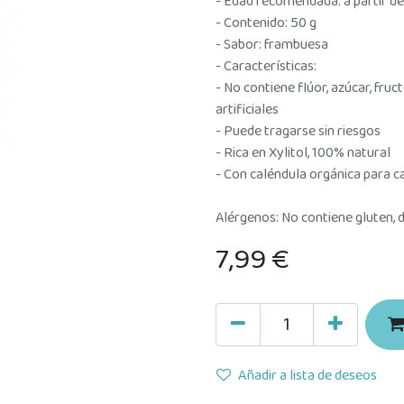
- Edad recomendada: a partir d
- Contenido: 50 g
- Sabor: frambuesa
- Características:
- No contiene flúor, azúcar, fruc
artificiales
- Puede tragarse sin riesgos
- Rica en Xylitol, 100% natural
- Con caléndula orgánica para c
Alérgenos: No contiene gluten, d
7,99
€
Añadir a lista de deseos