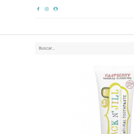
para vestir
verano
en casa
hora del bañ