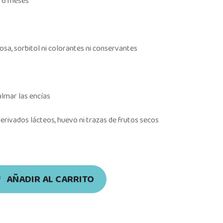
e 6 meses
tosa, sorbitol ni colorantes ni conservantes
almar las encías
erivados lácteos, huevo ni trazas de frutos secos
AÑADIR AL CARRITO