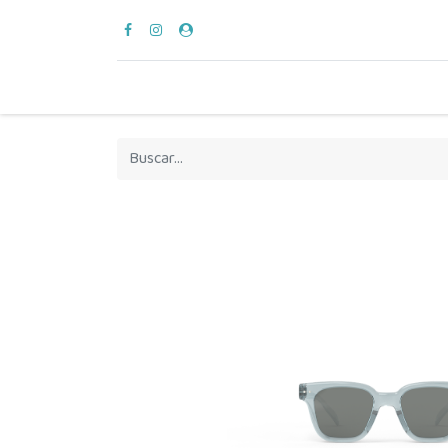
para vestir
verano
en casa
hora del bañ