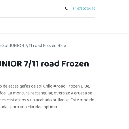
+34 971 07 34 29
0
seo
tarjeta regalo
outlet
para regalar
marcas
e Sol JUNIOR 7/11 road Frozen Blue
UNIOR 7/11 road Frozen
o de estas gafas de sol Child #road Frozen Blue,
ños. La montura rectangular, oversize y gruesa se
ces cristalinos y un acabado brillante. Este modelo
zadas para una claridad óptima.