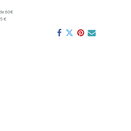
 de 60€
95 €