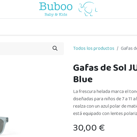
o
a comer
vuelta al cole
a jugar
por edades
viaje y pa
Todos los productos
Gafas d
Gafas de Sol J
Blue
La frescura helada marca el ton
diseñadas para niños de 7 a 11 a
realza con un azul polar de mati
está equipado con lentes polari
30,00
€