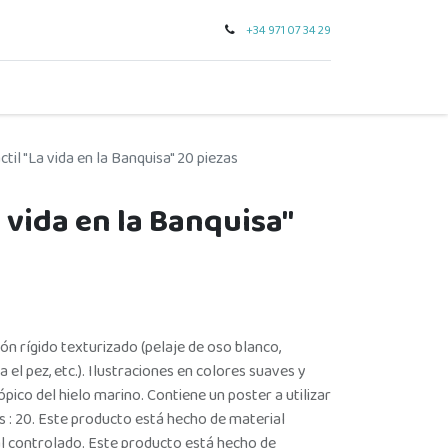
+34 971 07 34 29
0
seo
tarjeta regalo
outlet
para regalar
marcas
ctil "La vida en la Banquisa" 20 piezas
a vida en la Banquisa"
ón rígido texturizado (pelaje de oso blanco,
 el pez, etc.). Ilustraciones en colores suaves y
pico del hielo marino. Contiene un poster a utilizar
: 20. Este producto está hecho de material
l controlado. Este producto está hecho de