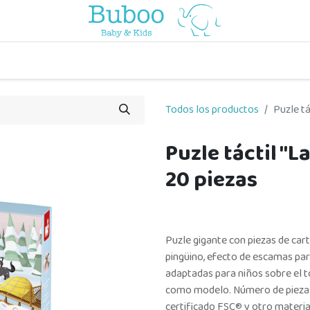
o
a comer
vuelta al cole
a jugar
por edades
viaje y pa
Todos los productos
Puzle tá
Puzle táctil "L
20 piezas
Puzle gigante con piezas de cart
pingüino, efecto de escamas para
adaptadas para niños sobre el tó
como modelo. Número de piezas 
certificado FSC® y otro materia