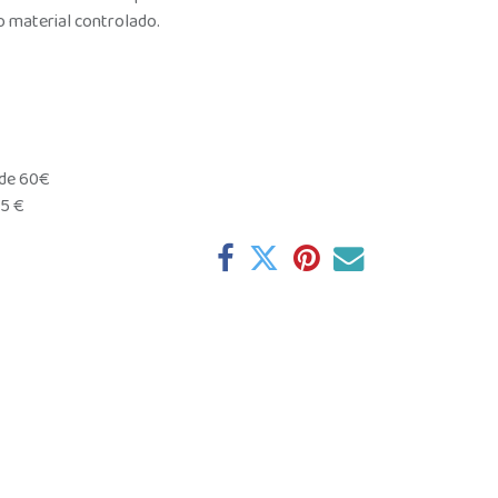
o material controlado.
 de 60€
95 €