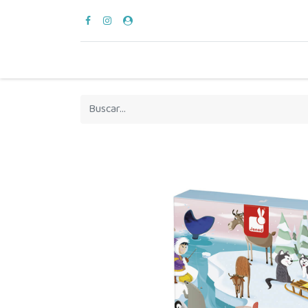
para vestir
verano
en casa
hora del bañ