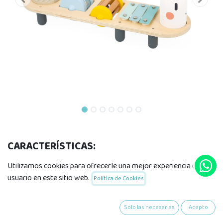
CARACTERÍSTICAS:
Edad recomendada: a partir de 1 año
Utilizamos cookies para ofrecerle una mejor experiencia de
Materiales: Madera & Metal
usuario en este sitio web.
Política de Cookies
Color principal: Beige
Dimensiones: 36,5 x 11,5 x 19,5 cm
Solo las necesarias
Acepto
Número de componentes: 1