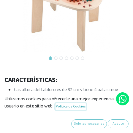
CARACTERÍSTICAS:
Las altura del tablero es de 32 cm y tiene 4 patas muy
estables
Utilizamos cookies para ofrecerle una mejor experiencia de
Dimensiones : 40 x 32 x 50,2 cm
usuario en este sitio web.
Política de Cookies
Material : madera
Recomendado para niños de 18 meses a 3 años
Solo las necesarias
Acepto