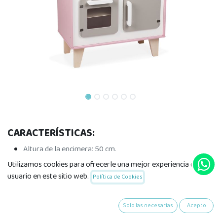
CARACTERÍSTICAS:
Altura de la encimera: 50 cm.
Madera: MDF (partes pintadas), contrachapado (estante en
Utilizamos cookies para ofrecerle una mejor experiencia de
el interior), acero inoxidable (fregadero y tornillería).
usuario en este sitio web.
Política de Cookies
Pintura estándar; impresión mediante transferencia de
calor.
Solo las necesarias
Acepto
Entregado no montado.
Caja de color cerrada.