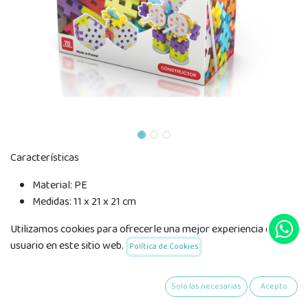
Características
Material: PE
Medidas: 11 x 21 x 21 cm
Tamaño pieza aprox.: 4cm
Utilizamos cookies para ofrecerle una mejor experiencia de
Incluye 70 piezas
usuario en este sitio web.
Política de Cookies
A partir de 1 año
Solo las necesarias
Acepto
(*) Este producto incluye marcado CE de conformidad con la