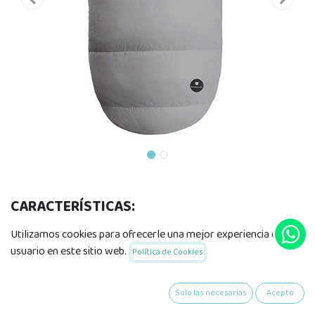
CARACTERÍSTICAS:
Int. Velour microfibra antialérgico. Ext.+Relleno: 100%
Utilizamos cookies para ofrecerle una mejor experiencia de
nailon.
usuario en este sitio web.
Política de Cookies
Impermeable, tacto pluma.
Medidas del saco: 90 x 50cm
Solo las necesarias
Acepto
Doble cremallera lateral con apertura total.
Ranuras velcro para el arnés de seguridad.