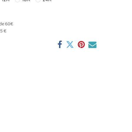
12M
18M
24M
 de 60€
95 €