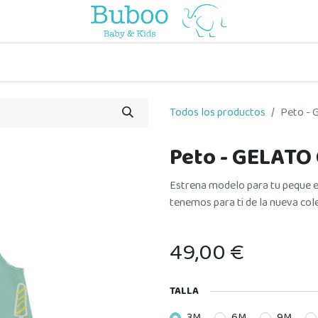
o
a comer
vuelta al cole
a jugar
por edades
viaje y pa
Todos los productos
Peto -
Peto - GELATO
Estrena modelo para tu peque 
tenemos para ti de la nueva col
49,00
€
TALLA