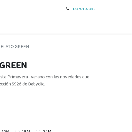
+34 971 07 34 29
0
seo
tarjeta regalo
outlet
para regalar
marcas
 GELATO GREEN
 GREEN
esta Primavera- Verano con las novedades que
ección SS26 de Babyclic.