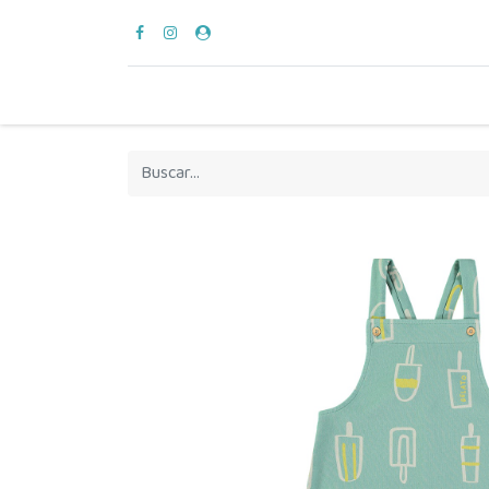
para vestir
verano
en casa
hora del bañ