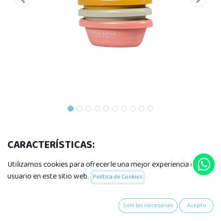
CARACTERÍSTICAS:
Material: plástico
Utilizamos cookies para ofrecerle una mejor experiencia de
Medidas: 12 x 6cm
usuario en este sitio web.
Política de Cookies
Edad recomendada: +6 meses.
Solo las necesarias
Acepto