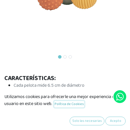
CARACTERÍSTICAS:
Cada pelota mide 6.5 cm de diámetro
Lavable con paño húmedo
Utilizamos cookies para ofrecerle una mejor experiencia de
Desarrollo de los sentidos y la motricidad fina
usuario en este sitio web.
Política de Cookies
A partir de 6 meses
El tamaño de las bolas es de 6,5 cm. Viene en caja táctil a
todo color.
Solo las necesarias
Acepto