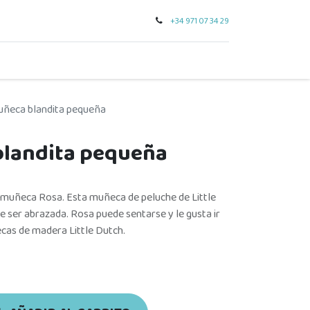
+34 971 07 34 29
0
seo
tarjeta regalo
outlet
para regalar
marcas
ñeca blandita pequeña
blandita pequeña
muñeca Rosa. Esta muñeca de peluche de Little
e ser abrazada. Rosa puede sentarse y le gusta ir
cas de madera Little Dutch.