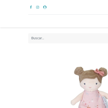
para vestir
verano
en casa
hora del bañ