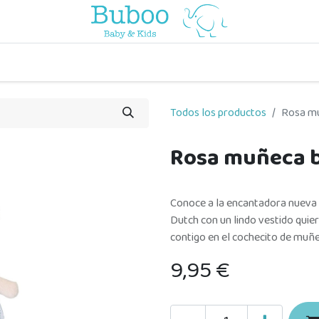
o
a comer
vuelta al cole
a jugar
por edades
viaje y pa
Todos los productos
Rosa mu
Rosa muñeca 
Conoce a la encantadora nueva 
Dutch con un lindo vestido quier
contigo en el cochecito de muñe
9,95
€