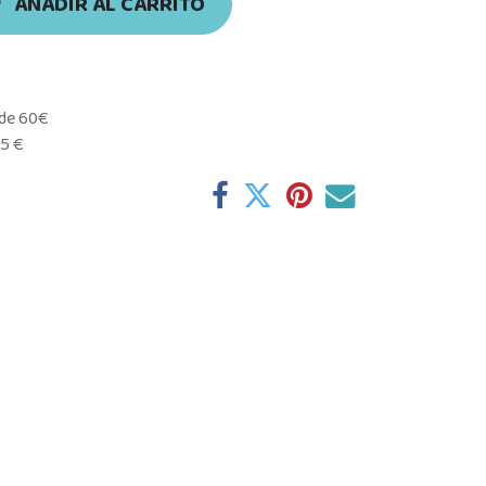
AÑADIR AL CARRITO
 de 60€
95 €