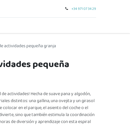
+34 971 07 34 29
0
seo
tarjeta regalo
outlet
para regalar
marcas
 de actividades pequeña granja
tividades pequeña
l de actividades! Hecha de suave pana y algodón,
les distintos: una gallina, una ovejita y un girasol
 colocar en el parque, el asiento del coche o el
divierte, sino que también estimula la coordinación
oras de diversión y aprendizaje con esta espiral