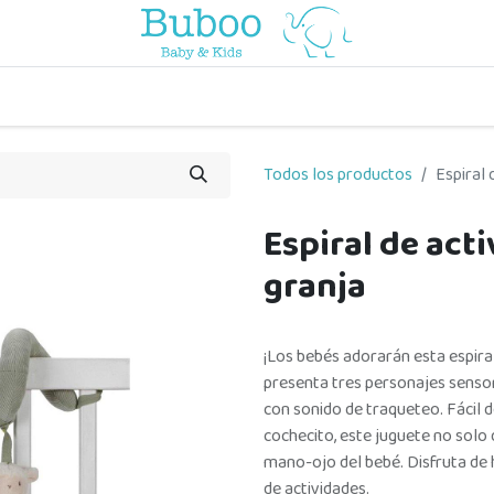
o
a comer
vuelta al cole
a jugar
por edades
viaje y pa
Todos los productos
Espiral
Espiral de ac
granja
¡Los bebés adorarán esta espira
presenta tres personajes sensoria
con sonido de traqueteo. Fácil de
cochecito, este juguete no solo 
mano-ojo del bebé. Disfruta de h
de actividades.