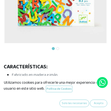
CARACTERÍSTICAS:
Fabricado en madera e imán.
Edad recomendada +4 años
Utilizamos cookies para ofrecerle una mejor experiencia de
Contiene 83 letras mayúsculas magnéticas.
usuario en este sitio web.
Política de Cookies
Solo las necesarias
Acepto