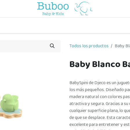
o
a comer
vuelta al cole
a jugar
por edades
viaje y pa
Todos los productos
Baby Bl
Baby Blanco B
BabySpini de Djeco es un juguet
los más pequeños. Diseñado para
madera natural con colores past
atractiva y segura. Gracias a su
cualquier superficie plana, lo q
de que se desplace. Esta caracte
excelente para entretener y est