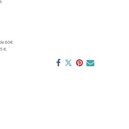
s.
 de 60€
95 €