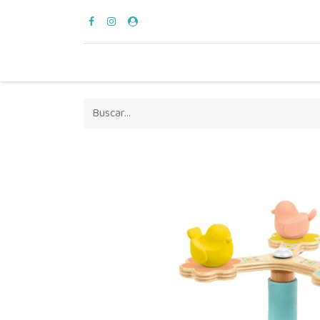
para vestir
verano
en casa
hora del bañ