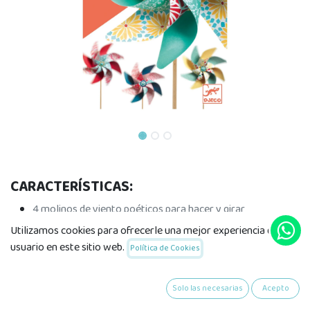
CARACTERÍSTICAS:
4 molinos de viento poéticos para hacer y girar
Detalles : 1 instrucciones
Utilizamos cookies para ofrecerle una mejor experiencia de
Edad : A partir de 5 años
usuario en este sitio web.
Política de Cookies
Materiales : Madera, Plástico
23 x 39 cm. Caja 20 x 26 x 4 cm.
Solo las necesarias
Acepto