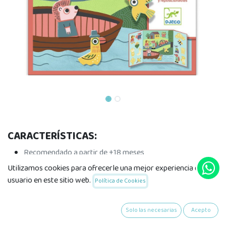
CARACTERÍSTICAS:
Recomendado a partir de +18 meses
Incluye 1 escenario y 1 lámina con 14 adhesivos de
Utilizamos cookies para ofrecerle una mejor experiencia de
animales.
usuario en este sitio web.
Política de Cookies
Dimensiones del embalaje: 22 x 23 x 0,7cm.
Solo las necesarias
Acepto