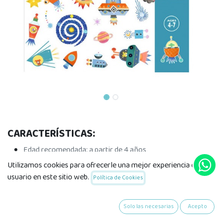
CARACTERÍSTICAS:
Edad recomendada: a partir de 4 años
160 pegatinas de papel
Utilizamos cookies para ofrecerle una mejor experiencia de
Producto de papel y cartón certificado FSC®
usuario en este sitio web.
Política de Cookies
Medidas embalaje: 22x23 cm
Solo las necesarias
Acepto